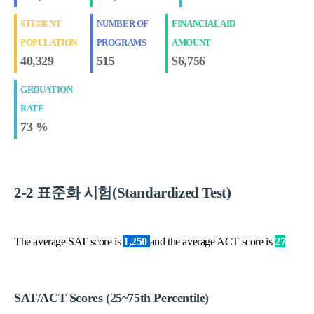
STUDENT
NUMBER OF
FINANCIAL AID
POPULATION
PROGRAMS
AMOUNT
40,329
515
$6,756
GRDUATION
RATE
73 %
2-2 표준화 시험(Standardized Test)
The average SAT score is
1,250
and the average ACT score is
27
SAT/ACT Scores (25~75th Percentile)