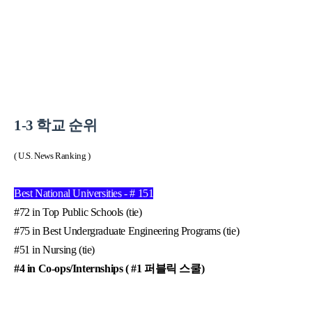
1-3 학교 순위
( U.S. News Ranking )
Best National Universities - # 151
#72 in Top Public Schools (tie)
#75 in Best Undergraduate Engineering Programs (tie)
#51 in Nursing (tie)
#4 in Co-ops/Internships (
#1
퍼블릭 스쿨)