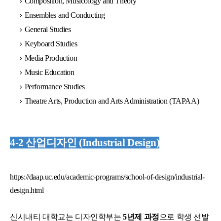
Composition, Musicology and Theory
Ensembles and Conducting
General Studies
Keyboard Studies
Media Production
Music Education
Performance Studies
Theatre Arts, Production and Arts Administration (TAPAA)
4-2 산업디자인 (Industrial Design)
https://daap.uc.edu/academic-programs/school-of-design/industrial-
design.html
신시내티 대학교는 디자인학부는
5년제 과정
으로 학생 선발